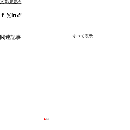
文章/泉宏樹
すべて表示
関連記事
偶然性の必然性~vol.08~