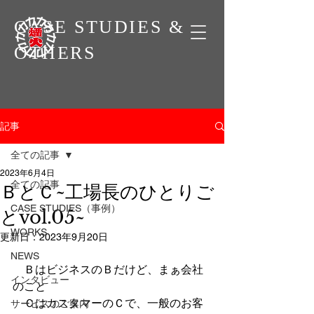
CASE STUDIES &
OTHERS
記事
全ての記事
2023年6月4日
全ての記事
ＢとＣ~工場長のひとりご
CASE STUDIES（事例）
とvol.05~
WORKS
更新日：
2023年9月20日
NEWS
　ＢはビジネスのＢだけど、まぁ会社
インタビュー
のこと
　ＣはカスタマーのＣで、一般のお客
サービスのご案内