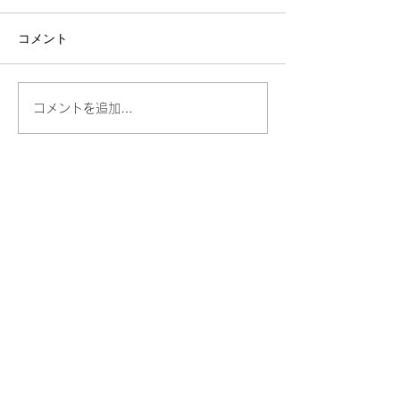
オリンピックの切符をかけた
女子バレーボールの試合をテ
コメント
レビで見た 強豪ブラジルとの
熱戦には心が惹きつけられる
ものがあった
広島で感じた文
コメントを追加…
https://news.yahoo.co.jp/articl
タメ~vol.07~
es/303de619830d139f61a2f2
c245834f42cd9185ce...
加藤煙火株式会社
TEL：0564-62-2375
e-mail：katoenka@katoenka.co.jp