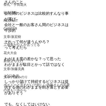
さんのこと
祭礼・手筒花火
社内活動
会社間のビジネスは比較的すんなり事
が運び
RECRUIT
会社と一般のお客さん間のビジネスは
CAREER
牛歩的
文章/泉宏樹
それって何が違うんやろ？
工場長がなんか言ってる
って考えたら
花火大会
わがまま度の差かな？って思った　
新規立ち上げ
わがままが駄目とかって話ではなく
文章/加藤克典
ビジネス、
文章/内藤みのり
しっかり儲けて持続するビジネスは提
ポエミーと言わないで欲しい内藤さんの千里
供する側のわがままを削ぎ落とす必要
の道も一歩から
がありそう
でも、なくしてはいけない