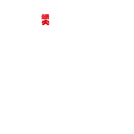
加藤煙火株式会社
TEL：0564-62-2375
e-mail：katoenka@katoenka.co.jp
当サイトの写真・動画は、
小野里
公成様・河合洋様・菅野斗施雄
様・紫苑@sionn_cab様・hiramu
様・宮腰邦康様・渡部剛様からご
提供及びお預かりしています。