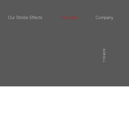
Our Strobe Effects
Products
Company
SCROLL