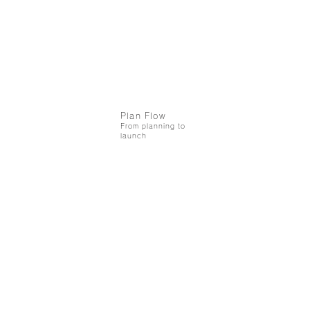
KATO FIREWORKS
Co., Ltd.
TEL:
+81-564-62-2375
e-mail: katoenka@katoenka.co.jp
Services
Plan Flow
From planning to
launch
Case Studies
& etc
Fireworks
production
Products
Company
Our Strobe
Safety measure
Effects
Safety measure