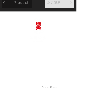
Product list
次の製品
KATO FIREWORKS
Co., Ltd.
TEL:
+81-564-62-2375
e-mail: katoenka@katoenka.co.jp
Services
Plan Flow
From planning to
launch
Case Studies
& etc