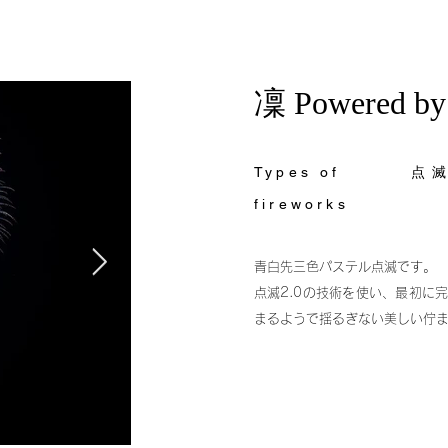
凜 Powered b
Types of
点
fireworks
青白先三色パステル点滅です。
点滅2.0の技術を使い、最初に
まるようで揺るぎない美しい佇