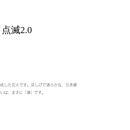
y 点滅2.0
滅
完成した花火です。涼しげで清らかな、引き締
まいは、まさに「凜」です。