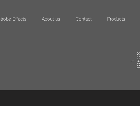
trobe Effects
About us
Contact
Products
R
L