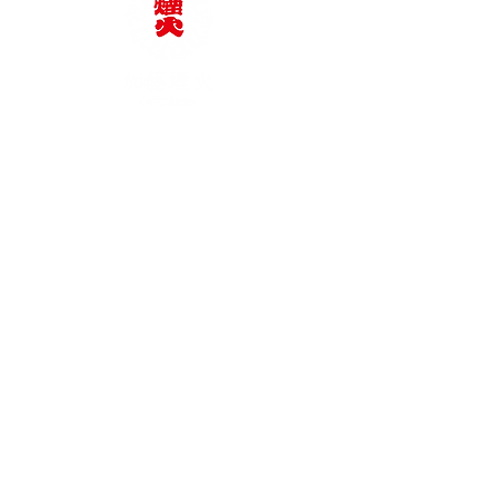
KATO FIREWORKS Co., Ltd.
TEL: +81-564-62-2375
e-mail: katoenka@katoenka.co.jp
People who cooperated
with the posted photos (in
no particular order)
Kiminari onozato, Hiroshi Kawai,
Toshio Kanno, sionn@sionn_cab,
hiramu, Kuniyasu Miyakoshi,
Takeshi Watanabe