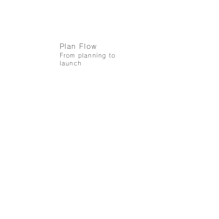
Plan Flow
Fireworks productio
From planning to
launch
collaboration
recruit