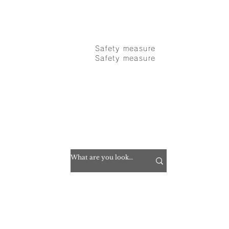
n
Company
Safety measure
Safety measure
inquiry